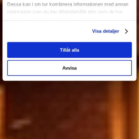
Dessa kan i sin tur kombinera informationen med annan
information som du har tillhandahållit eller som de har
samlat in när du har använt deras tjänster.
Visa detaljer
VVS service för BRF i Göteborg – en partner för fastighetens
drift
Tillåt alla
KONTAKT
Avvisa