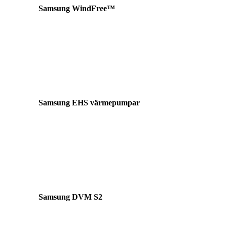
Samsung WindFree™
Komfort utan drag
WindFree™ sprider luften genom tusentals
mikrohål vilket ger ett jämnt och behagligt
inomhusklimat utan kall luftström
Samsung EHS värmepumpar
Energieffektiv uppvärmning
Samsung EHS luft-vattenvärmepumpar ger
energieffektiv uppvärmning och varmvatten
för bostäder och fastigheter.
Samsung DVM S2
För större fastigheter