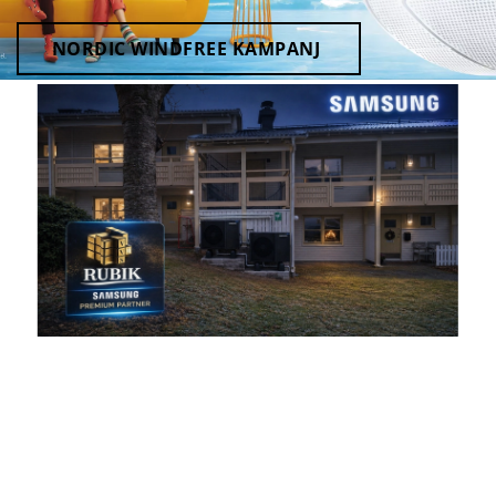
NORDIC WINDFREE KAMPANJ
Samsung Premium Partner – Installation och service av
Samsung värmepumpar
Rubik VVS är
Samsung Premium Partner
och erbjuder
installation, service och underhåll av
Samsung värmepumpar i