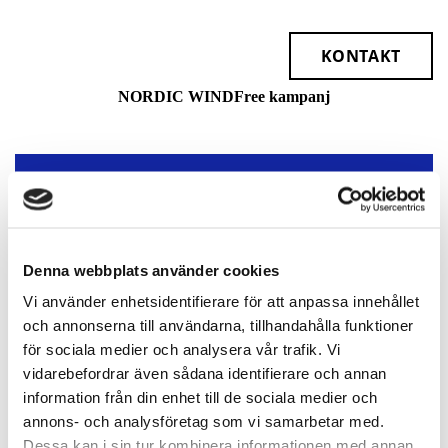
KONTAKT
NORDIC WINDFree kampanj
HITTA RÄTT WINDFREE™
LUFTKONDITIONERINGSENHET SOM
UPPFYLLER DINA BEHOV.
Denna webbplats använder cookies
Samsungs innovativa WindFree™-serie gör att du kan
leva, arbeta och koppla av bekvämt utan att uppleva
Vi använder enhetsidentifierare för att anpassa innehållet
obehagligt kallt drag.
och annonserna till användarna, tillhandahålla funktioner
för sociala medier och analysera vår trafik. Vi
vidarebefordrar även sådana identifierare och annan
information från din enhet till de sociala medier och
GRATIS OFFERT
annons- och analysföretag som vi samarbetar med.
Dessa kan i sin tur kombinera informationen med annan