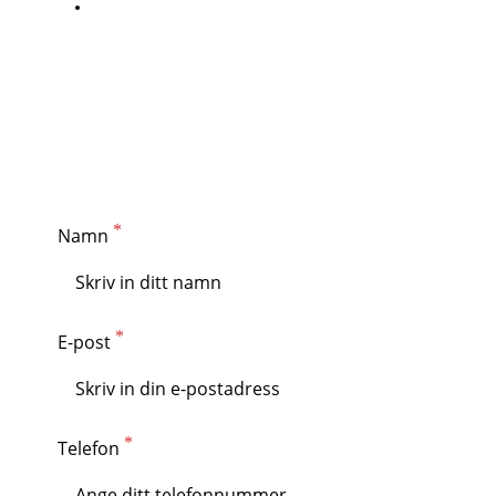
Tydlig offert och nästa steg
Boka konsultation med våra specialister
👉
Rubik VVS
– Kylsystem i Göteborg med fokus på
kvalitet, precision och driftsäker funktion.
Namn
E-post
Telefon