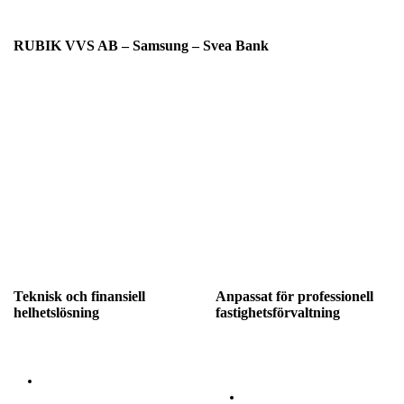
RUBIK VVS AB – Samsung – Svea Bank
Rubik VVS AB har, i strategiskt samarbete med Samsung och
Svea Bank, etablerat ett strukturerat erbjudande för nyinstallation
av värme- och kylsystem i Västra Götaland, riktat till
bostadsrättsföreningar och kommersiella fastighetsägare.
Genom att kombinera Samsungs tekniskt avancerade och
energieffektiva klimatsystem med Svea Banks professionella
finansieringslösningar skapas en integrerad modell för investering
i modern fastighetsteknik. Upplägget möjliggör
energieffektivisering och systemmodernisering med kontrollerad
kapitalbindning och förutsägbar kostnadsstruktur.
Teknisk och finansiell
Anpassat för professionell
helhetslösning
fastighetsförvaltning
Samarbetet omfattar:
För bostadsrättsföreningar och
företag innebär lösningen:
Projektering och
dimensionering enligt
Reducerad