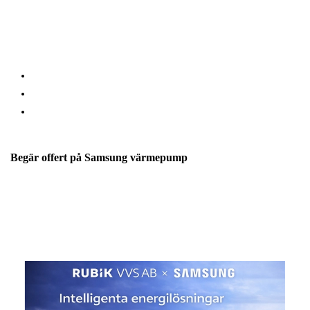
bostadsrättsföreningar i
Göteborg och Västra Götaland
med
installation, service och underhåll av Samsung värmepumpar.
Vi erbjuder både:
Installation av nya Samsung värmepumpssystem
Service och underhåll
Serviceavtal för långsiktig drift
Begär offert på Samsung värmepump
Vill ni installera eller serva en Samsung värmepump i er fastighet?
Kontakta Rubik VVS så hjälper vi er att ta fram en lösning
anpassad efter fastighetens behov.
Begär offert -
Kontakta oss