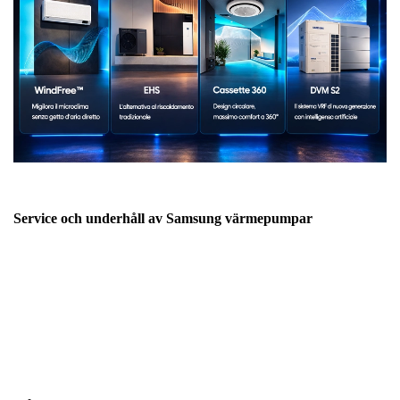
Service och underhåll av Samsung värmepumpar
För att säkerställa en stabil och energieffektiv drift är regelbunden
service av värmepumpssystemet viktigt. Rubik VVS erbjuder
professionell service och serviceavtal för
Samsung
värmepumpar
där våra tekniker kontrollerar systemets funktion,
drift och tekniska komponenter.
Vid service av Samsung värmepumpar kan bland annat följande
ingå: