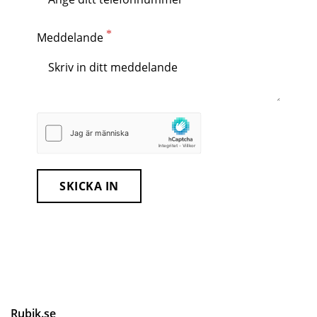
Meddelande
SKICKA IN
RUBIK VVS AB
Org.nr 559424-0730
Rubik.se