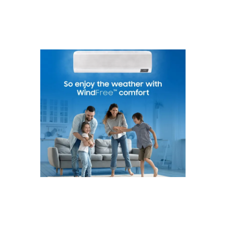
DVM S2 är Samsungs avancerade VRF-
system för kommersiella fastigheter med hög
energieffektivitet och intelligent styrning.
Installation och service i Göteborg
Rubik VVS hjälper privatpersoner, företag och