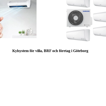
Kylsystem för villa, BRF och företag i Göteborg
Behöver ni en ny installation, uppgradering av
befintligt kylsystem eller rådgivning kring
energieffektiva klimatlösningar?
Rubik VVS
levererar projekterade och driftsäkra
kylsystem för bostäder, fastigheter och verksamheter,
med fokus på komfort, energieffektivitet och
långsiktig funktion.
Vi arbetar med lösningar för: