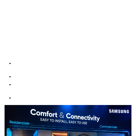
Göteborg
. Genom vårt partnerskap med Samsung har vi
specialistkompetens inom Samsungs värmepumpssystem och
arbetar enligt tillverkarens tekniska riktlinjer.
Det innebär att ni får en trygg och kompetent partner för
installation, service och drift av Samsung värmepumpar i både
bostäder och fastigheter.
Vi arbetar med flera av Samsungs moderna systemlösningar, bland
annat:
Samsung WindFree™
– komfortabel luftkonditionering
utan drag
Samsung EHS
– energieffektiva luft/vatten-värmepumpar
Cassette 360
– designlösningar för kontor och kommersiella
miljöer
DVM S2
– avancerade VRF-system för större fastigheter